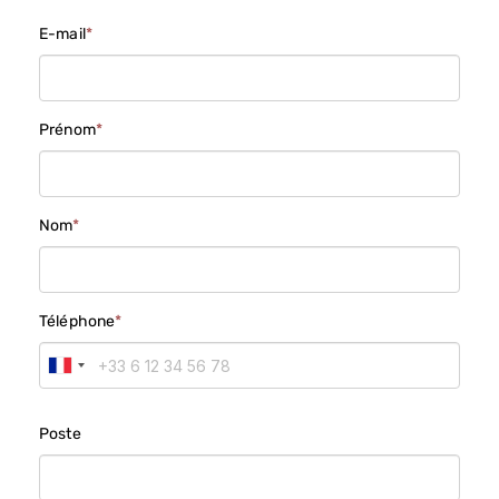
E-mail
*
Prénom
*
Nom
*
Téléphone
*
F
r
a
Poste
n
c
e